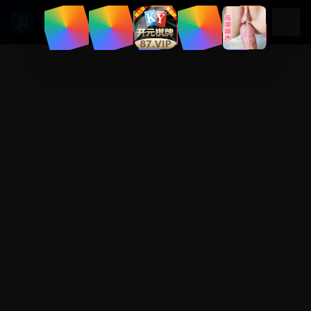
贝壳影视
贝