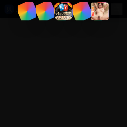
贝壳影视
贝